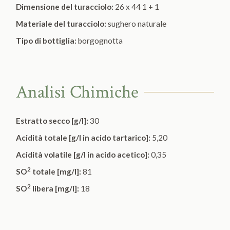
Dimensione del turacciolo:
26 x 44 1 + 1
Materiale del turacciolo:
sughero naturale
Tipo di bottiglia:
borgognotta
Analisi Chimiche
Estratto secco [g/l]:
30
Acidità totale [g/l in acido tartarico]:
5,20
Acidità volatile [g/l in acido acetico]:
0,35
2
SO
totale [mg/l]:
81
2
SO
libera [mg/l]:
18