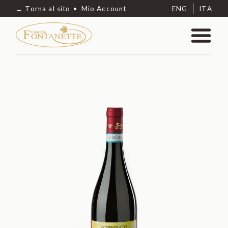
← Torna al sito
Mio Account
ENG
ITA