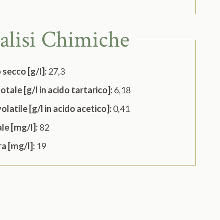
alisi Chimiche
 secco [g/l]:
27,3
otale [g/l in acido tartarico]:
6,18
olatile [g/l in acido acetico]:
0,41
le [mg/l]:
82
ra [mg/l]:
19