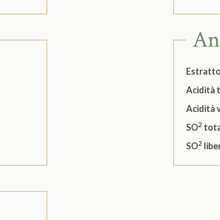
An
Estratto
Acidità t
Acidità v
2
SO
tota
2
SO
libe