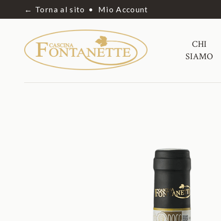
← Torna al sito
Mio Account
CHI
SIAMO