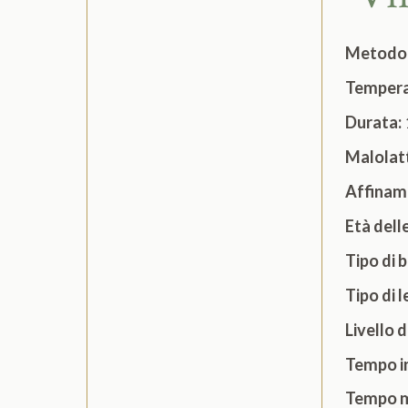
Metodo
Tempera
Durata:
Malolat
Affinam
Età dell
Tipo di 
Tipo di 
Livello 
Tempo in
Tempo mi