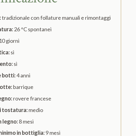
:
tradizionale con follature manuali e rimontaggi
tura:
26 °C spontanei
10 giorni
tica:
sì
ento:
sì
e botti:
4 anni
botte:
barrique
legno:
rovere francese
di tostatura:
medio
 legno:
8 mesi
nimo in bottiglia:
9 mesi