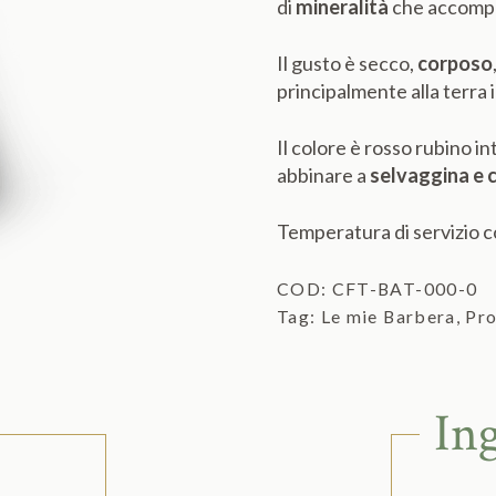
di
mineralità
che accompag
Il gusto è secco,
corposo
principalmente alla terra i
Il colore è rosso rubino i
abbinare a
selvaggina e 
Temperatura di servizio c
COD:
CFT-BAT-000-0
Tag:
Le mie Barbera
,
Pr
In