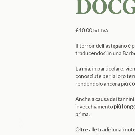
DOCG
€
10.00
incl. IVA
Il terroir dell’astigiano è
traducendosi in una Barb
La mia, in particolare, vi
conosciute per la loro terr
rendendolo ancora più
co
Anche a causa dei tannini 
invecchiamento
più long
prima.
Oltre alle tradizionali no