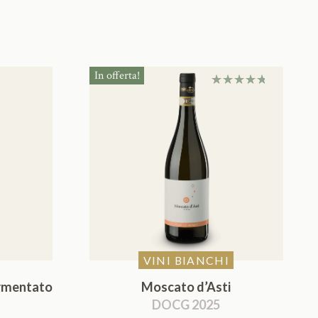
In offerta!
Valutato
5.00
su 5
VINI BIANCHI
rmentato
Moscato d’Asti
DOCG 2025