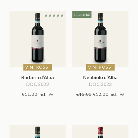
In offerta!
Valutato
5.00
su 5
VINI ROSSI
VINI ROSSI
Barbera d’Alba
Nebbiolo d’Alba
DOC 2023
DOC 2023
Il
Il
€
11.00
€
13.00
€
12.00
incl. IVA
incl. IVA
prezzo
prezzo
originale
attuale
era:
è:
€13.00.
€12.00.