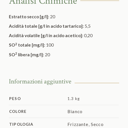
Analisi Chimiche
Estratto secco [g/l]:
20
Acidità totale [g/l in acido tartarico]:
5,5
Acidità volatile [g/l in acido acetico]:
0,20
2
SO
totale [mg/l]:
100
2
SO
libera [mg/l]:
20
Informazioni aggiuntive
PESO
1.3 kg
Bianco
COLORE
Frizzante
,
Secco
TIPOLOGIA