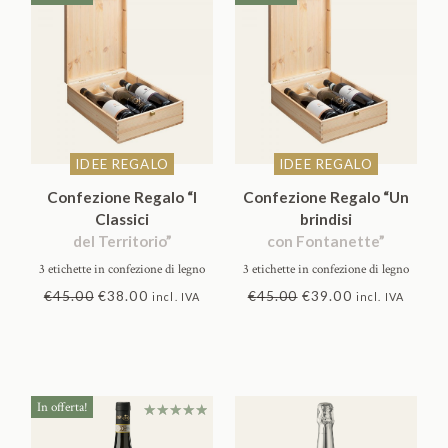
IDEE REGALO
IDEE REGALO
Confezione Regalo “I
Confezione Regalo “Un
Classici
brindisi
del Territorio”
con Fontanette”
3 etichette in confezione di legno
3 etichette in confezione di legno
Il
Il
Il
Il
€
45.00
€
38.00
€
45.00
€
39.00
incl. IVA
incl. IVA
prezzo
prezzo
prezzo
prezzo
originale
attuale
originale
attuale
era:
è:
era:
è:
€45.00.
€38.00.
€45.00.
€39.00.
In offerta!
Valutato