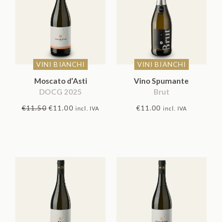
5.00
su 5
VINI BIANCHI
VINI BIANCHI
Moscato d’Asti
Vino Spumante
DOCG 2025
Brut
Il
Il
€
11.50
€
11.00
€
11.00
incl. IVA
incl. IVA
prezzo
prezzo
originale
attuale
era:
è:
€11.50.
€11.00.