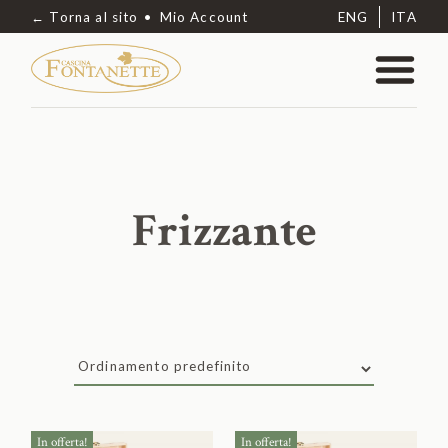
← Torna al sito
Mio Account
ENG
ITA
Frizzante
In offerta!
In offerta!